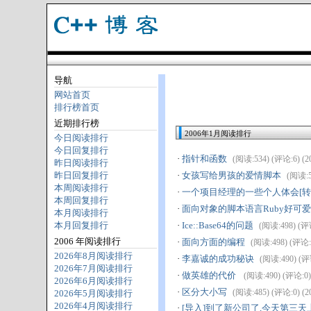
导航
网站首页
排行榜首页
近期排行榜
2006年1月阅读排行
今日阅读排行
今日回复排行
·
指针和函数
(阅读:534) (评论:6) (20
昨日阅读排行
昨日回复排行
·
女孩写给男孩的爱情脚本
(阅读:53
本周阅读排行
·
一个项目经理的一些个人体会[转
本周回复排行
·
面向对象的脚本语言Ruby好可
本月阅读排行
本月回复排行
·
Ice::Base64的问题
(阅读:498) (评论:
2006 年阅读排行
·
面向方面的编程
(阅读:498) (评论:0)
2026年8月阅读排行
·
李嘉诚的成功秘诀
(阅读:490) (评论
2026年7月阅读排行
·
做英雄的代价
(阅读:490) (评论:0) 
2026年6月阅读排行
·
区分大小写
(阅读:485) (评论:0) (20
2026年5月阅读排行
2026年4月阅读排行
·
[导入]到了新公司了,今天第三