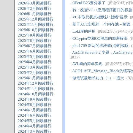
·
OPenH323要分家了
2026年3月阅读排行
(阅读:3015) (评论:
2026年2月阅读排行
·
转：改变VC++应用程序窗口的标题
2026年1月阅读排行
·
VC中取代状态栏默认“就绪”提示
(
2025年12月阅读排行
·
基于ACE实现的一个内存池－续篇
2025年11月阅读排行
2025年10月阅读排行
·
Loki库的使用
(阅读:2735) (评论:0) (20
2025年9月阅读排行
·
CCrypter类和QQ消息的加密解密
(
2025年8月阅读排行
·
pku1769 新写的线段树(点树)模版
2025年7月阅读排行
(
2025年6月阅读排行
·
ArcGIS Server 9.2 专题：ArcGIS Ser
2025年5月阅读排行
20:17)
2025年4月阅读排行
·
AVL树的简单实现
(阅读:2637) (评论:2)
2025年3月阅读排行
·
ACE中ACE_Message_Block的缓
2025年2月阅读排行
2025年1月阅读排行
·
做笔试题增长功力（1）-- 盛大
(阅读
2024年12月阅读排行
2024年11月阅读排行
2024年10月阅读排行
2024年9月阅读排行
2024年8月阅读排行
2024年7月阅读排行
2024年6月阅读排行
2024年5月阅读排行
2024年4月阅读排行
2024年3月阅读排行