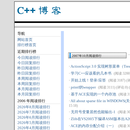
导航
网站首页
排行榜首页
近期排行榜
2007年10月阅读排行
今日阅读排行
今日回复排行
·
ActionScript 3.0 实现树形菜单（Tr
昨日阅读排行
昨日回复排行
·
学习C++应该看的几本书
(阅读:3200)
本周阅读排行
·
开始上线！登录/应答
(阅读:3187) (评论
本周回复排行
·
printf的wrapper
(阅读:3111) (评论:0) (2
本月阅读排行
本月回复排行
·
基于ACE实现的一个内存池
(阅读:310
2006 年阅读排行
·
All about sparse file in WIN
15:18)
2026年8月阅读排行
·
无符号变量居然也能输出-1
2026年7月阅读排行
(阅读:307
2026年6月阅读排行
·
Zlib在VS2005下编译ASM版本出
2026年5月阅读排行
·
ACE的内存分配介绍（一）
(阅读:303
2026年4月阅读排行