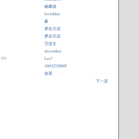
杨粼波
lovedday
豪
梦在天涯
梦在天涯
万连文
skywalker
:09)
Lee7
AMXTSHMF
创系
下一页