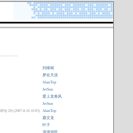
刘绪斌
梦在天涯
AlanTop
JetSun
爱上龙卷风
JetSun
AlanTop
评论:20) (2007-8-16 10:05)
聂文龙
叶子
清源游民