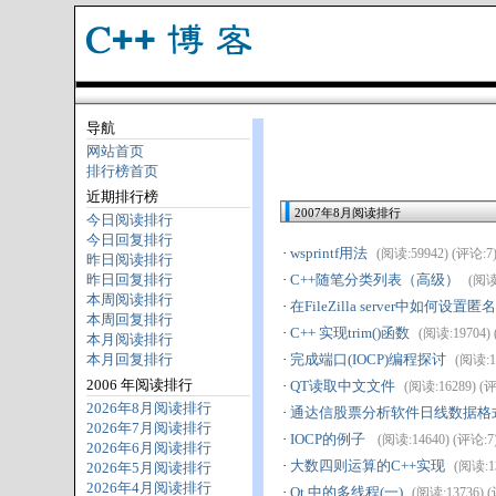
导航
网站首页
排行榜首页
近期排行榜
2007年8月阅读排行
今日阅读排行
今日回复排行
·
wsprintf用法
(阅读:59942) (评论:7) 
昨日阅读排行
昨日回复排行
·
C++随笔分类列表（高级）
(阅读:
本周阅读排行
·
在FileZilla server中如何设
本周回复排行
·
C++ 实现trim()函数
(阅读:19704) (
本月阅读排行
本月回复排行
·
完成端口(IOCP)编程探讨
(阅读:16
2006 年阅读排行
·
QT读取中文文件
(阅读:16289) (评论
2026年8月阅读排行
·
通达信股票分析软件日线数据格式-股票数
2026年7月阅读排行
·
IOCP的例子
(阅读:14640) (评论:7) 
2026年6月阅读排行
·
大数四则运算的C++实现
(阅读:13
2026年5月阅读排行
2026年4月阅读排行
·
Qt 中的多线程(一)
(阅读:13736) (评