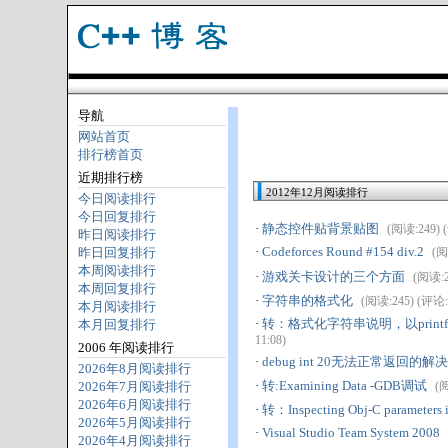
导航
网站首页
排行榜首页
近期排行榜
2012年12月阅读排行
今日阅读排行
今日回复排行
·
静态控件贴背景贴图
(阅读:249) (
昨日阅读排行
·
Codeforces Round #154 div.2
昨日回复排行
(阅
本周阅读排行
·
游戏关卡设计的三个方面
(阅读:24
本周回复排行
·
字符串的格式化
(阅读:245) (评论:0)
本月阅读排行
·
转：格式化字符串说明，以print
本月回复排行
11:08)
2006 年阅读排行
·
debug int 20无法正常返回的解
2026年8月阅读排行
·
转:Examining Data -GDB调试
2026年7月阅读排行
(阅
2026年6月阅读排行
·
转：Inspecting Obj-C parameters 
2026年5月阅读排行
·
Visual Studio Team System 2008
2026年4月阅读排行