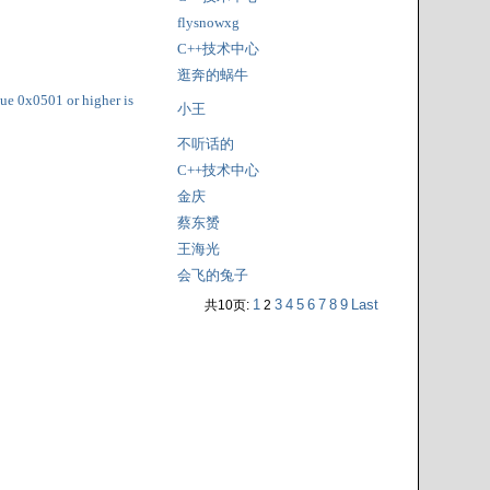
flysnowxg
C++技术中心
逛奔的蜗牛
ue 0x0501 or higher is
小王
不听话的
C++技术中心
金庆
蔡东赟
王海光
会飞的兔子
1
3
4
5
6
7
8
9
Last
共10页:
2