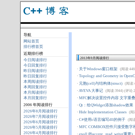
导航
网站首页
排行榜首页
近期排行榜
2013年9月阅读排行
今日阅读排行
今日回复排行
·
关于Windows窗口框架
(阅读:4469
昨日阅读排行
·
Topology and Geometry in OpenC
昨日回复排行
本周阅读排行
·
元胞(cell)与结构体(struct)
(阅读:4
本周回复排行
·
AVEVA 大事记
(阅读:3944) (评论:2) 
本月阅读排行
本月回复排行
·
MFC解决设置控件内容 文字重
2006 年阅读排行
·
Qt：给QWidget添加shadow效果
2026年8月阅读排行
·
Hide Implementation Classes
(阅读
2026年7月阅读排行
·
C#使用c语言编写dll的例子
(阅读:
2026年6月阅读排行
·
MFC COMBOX控件只接受数
2026年5月阅读排行
2026年4月阅读排行
·
epoll 的accept , read, write(重要)