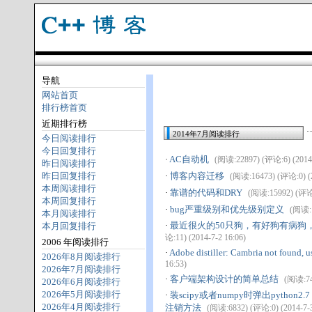
导航
网站首页
排行榜首页
近期排行榜
2014年7月阅读排行
今日阅读排行
今日回复排行
·
AC自动机
(阅读:22897) (评论:6) (2014-
昨日阅读排行
昨日回复排行
·
博客内容迁移
(阅读:16473) (评论:0) (2
本周阅读排行
·
靠谱的代码和DRY
(阅读:15992) (评论:9
本周回复排行
·
bug严重级别和优先级别定义
(阅读:1
本月阅读排行
·
最近很火的50只狗，有好狗有病狗
本月回复排行
论:11) (2014-7-2 16:06)
2006 年阅读排行
·
Adobe distiller: Cambria not foun
2026年8月阅读排行
16:53)
2026年7月阅读排行
·
客户端架构设计的简单总结
(阅读:748
2026年6月阅读排行
2026年5月阅读排行
·
装scipy或者numpy时弹出python2.7 wa
2026年4月阅读排行
注销方法
(阅读:6832) (评论:0) (2014-7-3