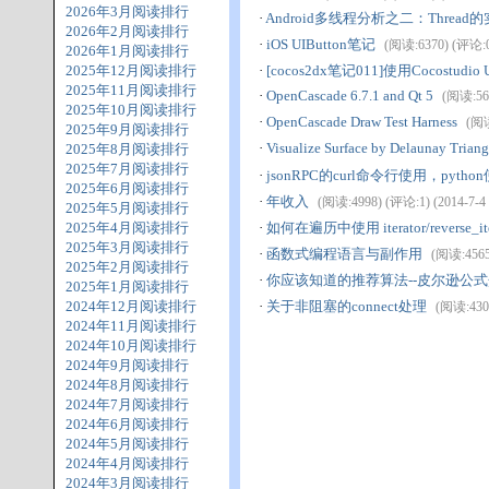
2026年3月阅读排行
·
Android多线程分析之二：Thread
2026年2月阅读排行
·
iOS UIButton笔记
(阅读:6370) (评论:0)
2026年1月阅读排行
2025年12月阅读排行
·
[cocos2dx笔记011]使用Cocostudi
2025年11月阅读排行
·
OpenCascade 6.7.1 and Qt 5
(阅读:567
2025年10月阅读排行
·
OpenCascade Draw Test Harness
(阅读
2025年9月阅读排行
·
Visualize Surface by Delaunay Triang
2025年8月阅读排行
2025年7月阅读排行
·
jsonRPC的curl命令行使用，python
2025年6月阅读排行
·
年收入
(阅读:4998) (评论:1) (2014-7-4 
2025年5月阅读排行
2025年4月阅读排行
·
如何在遍历中使用 iterator/reverse_i
2025年3月阅读排行
·
函数式编程语言与副作用
(阅读:4565)
2025年2月阅读排行
·
你应该知道的推荐算法--皮尔逊公
2025年1月阅读排行
2024年12月阅读排行
·
关于非阻塞的connect处理
(阅读:4300
2024年11月阅读排行
2024年10月阅读排行
2024年9月阅读排行
2024年8月阅读排行
2024年7月阅读排行
2024年6月阅读排行
2024年5月阅读排行
2024年4月阅读排行
2024年3月阅读排行