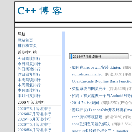
导航
网站首页
排行榜首页
近期排行榜
2014年7月阅读排行
今日阅读排行
今日回复排行
·
如何在mac os x上安装 tkinter.
(阅读:4
昨日阅读排行
·
std::ofstream failed
昨日回复排行
(阅读:3869) (评论:3)
本周阅读排行
·
OpenCascade B-Spline Basis Functio
本周回复排行
·
类型系统与图灵完全
(阅读:3629) (评论
本月阅读排行
本月回复排行
·
招聘：有兴趣做一个与Android对
2006 年阅读排行
·
2014-7<上>疑问
(阅读:3252) (评论:0) (
2026年8月阅读排行
·
游戏开发(1)-cocos2dx开发环境在
2026年7月阅读排行
·
ceph测试环境搭建
(阅读:3160) (评论:0)
2026年6月阅读排行
·
apns丢消息问题的解决
(阅读:3156) (
2026年5月阅读排行
2026年4月阅读排行
·
Android多线程分析之三：Handler，