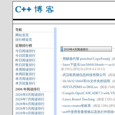
导航
网站首页
排行榜首页
近期排行榜
2019年4月阅读排行
今日阅读排行
今日回复排行
·
用赋值代替 protobuf CopyFrom()
(阅
昨日阅读排行
·
linux下提示/usr/lib64/libstdc++.so.
昨日回复排行
读:3565) (评论:0) (2019-4-4 10:15)
本周阅读排行
本周回复排行
·
武汉欧凯德信息科技有限公司
(阅读:
本月阅读排行
·
lib lib32 lib64等lib文件夹的说明
(
本月回复排行
·
AVEVA PDMS to DIALux
(阅读:1548) 
2006 年阅读排行
·
Compile OpenCASCADE7.3 with VS
2026年8月阅读排行
2026年7月阅读排行
·
Linux Kernel Teaching
(阅读:1320) (评
2026年6月阅读排行
·
cocos creator坐标系
(阅读:1286) (评论:0
2026年5月阅读排行
·
sed中使用变量替换以及执行外部命
2026年4月阅读排行