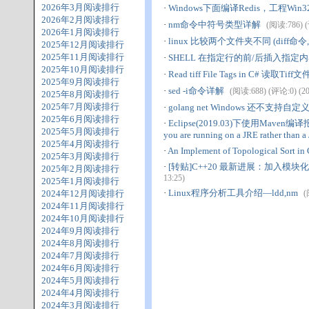
2026年3月阅读排行
·
Windows下面编译Redis，工程Win32
2026年2月阅读排行
·
nm命令中符号类型详解
(阅读:786) (
2026年1月阅读排行
·
linux 比较两个文件夹不同 (diff命令,
2025年12月阅读排行
2025年11月阅读排行
·
SHELL 在指定行的前/后插入指定
2025年10月阅读排行
·
Read tiff File Tags in C# 读取Tiff
2025年9月阅读排行
·
sed -i命令详解
(阅读:688) (评论:0) (201
2025年8月阅读排行
2025年7月阅读排行
·
golang net Windows 还不支持自定义
2025年6月阅读排行
·
Eclipse(2019.03)下使用Maven编译报错：No
2025年5月阅读排行
you are running on a JRE rather than 
2025年4月阅读排行
·
An Implement of Topological Sort
2025年3月阅读排行
·
[转贴]C++20 最新进展：加入模
2025年2月阅读排行
13:25)
2025年1月阅读排行
·
Linux程序分析工具介绍—ldd,nm
2024年12月阅读排行
(
2024年11月阅读排行
2024年10月阅读排行
2024年9月阅读排行
2024年8月阅读排行
2024年7月阅读排行
2024年6月阅读排行
2024年5月阅读排行
2024年4月阅读排行
2024年3月阅读排行