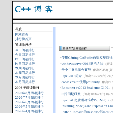
导航
网站首页
排行榜首页
近期排行榜
2019年7月阅读排行
今日阅读排行
今日回复排行
·
使用CString GetBuffer自适应获
昨日阅读排行
昨日回复排行
·
windows server 2012激活方法
(阅读:7
本周阅读排行
·
最小二乘法拟合直线
(阅读:3358) (评论
本周回复排行
·
PipeCAD 简介
(阅读:2302) (评论:2) (20
本月阅读排行
本月回复排行
·
cocos creator使用protobufjs
(阅读:174
2006 年阅读排行
·
Boost test vs2013 fatal error C1001
2026年8月阅读排行
·
tb跨周期函数
(阅读:1098) (评论:0) (201
2026年7月阅读排行
·
PipeCAD之管道标准库PipeStd(3)
(
2026年6月阅读排行
·
Installing Node.js and Express on Ub
2026年5月阅读排行
2026年4月阅读排行
·
Python Tornado的Response和Req