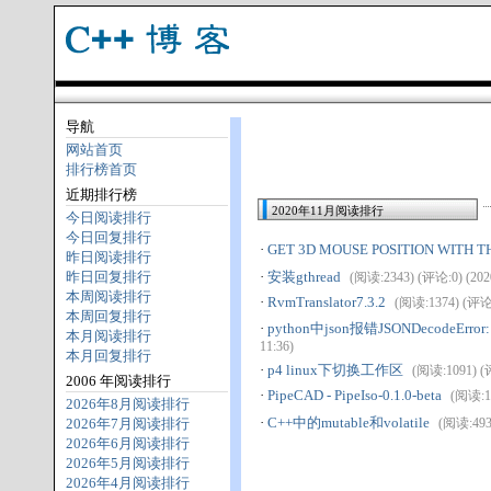
导航
网站首页
排行榜首页
近期排行榜
2020年11月阅读排行
今日阅读排行
今日回复排行
·
GET 3D MOUSE POSITION WITH T
昨日阅读排行
昨日回复排行
·
安装gthread
(阅读:2343) (评论:0) (2020
本周阅读排行
·
RvmTranslator7.3.2
(阅读:1374) (评论:0
本周回复排行
·
python中json报错JSONDecodeError: inv
本月阅读排行
11:36)
本月回复排行
·
p4 linux下切换工作区
(阅读:1091) (评
2006 年阅读排行
·
PipeCAD - PipeIso-0.1.0-beta
(阅读:10
2026年8月阅读排行
·
C++中的mutable和volatile
2026年7月阅读排行
(阅读:493)
2026年6月阅读排行
2026年5月阅读排行
2026年4月阅读排行