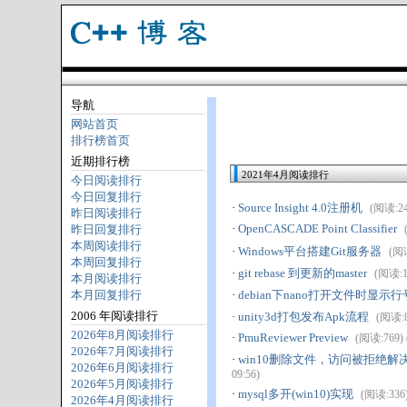
导航
网站首页
排行榜首页
近期排行榜
2021年4月阅读排行
今日阅读排行
今日回复排行
·
Source Insight 4.0注册机
(阅读:240
昨日阅读排行
·
OpenCASCADE Point Classifier
昨日回复排行
本周阅读排行
·
Windows平台搭建Git服务器
(阅读
本周回复排行
·
git rebase 到更新的master
(阅读:10
本月阅读排行
本月回复排行
·
debian下nano打开文件时显示行
2006 年阅读排行
·
unity3d打包发布Apk流程
(阅读:8
2026年8月阅读排行
·
PmuReviewer Preview
(阅读:769) 
2026年7月阅读排行
·
win10删除文件，访问被拒绝解
2026年6月阅读排行
09:56)
2026年5月阅读排行
·
mysql多开(win10)实现
(阅读:336)
2026年4月阅读排行