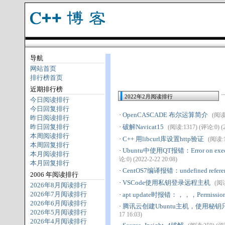
导航
网站首页
排行榜首页
近期排行榜
2022年2月阅读排行
今日阅读排行
今日回复排行
·
OpenCASCADE 布尔运算简介
(阅读:
昨日阅读排行
昨日回复排行
·
破解Navicat15
(阅读:1317) (评论:0) (2
本周阅读排行
·
C++ 用libcurl库设置http验证
(阅读:1
本周回复排行
·
Ubuntu中使用QT报错：Error on execution
本月阅读排行
论:0) (2022-2-22 20:08)
本月回复排行
·
CentOS7编译报错：undefined reference
2006 年阅读排行
·
VSCode使用私钥登录远程主机
(阅读
2026年8月阅读排行
2026年7月阅读排行
·
apt update时报错：，，，Permission 
2026年6月阅读排行
·
腾讯云创建Ubuntu主机，使用秘钥
2026年5月阅读排行
17 16:03)
2026年4月阅读排行