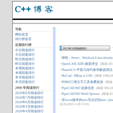
导航
网站首页
排行榜首页
近期排行榜
2023年3月阅读排行
今日阅读排行
今日回复排行
·
报错：#error : WinSock.h has already
昨日阅读排行
昨日回复排行
·
OpenCASCADE-曲面求交
(阅读:1851
本周阅读排行
·
PlaneGCS-平面几何约束求解器用法
本周回复排行
·
McCad - BRep to CSG
(阅读:1340) (评
本月阅读排行
本月回复排行
·
PDMS三维文字工具免费发放
(阅读:1
2006 年阅读排行
·
PipeCAD ISO 连接信息
(阅读:583) (评
2026年8月阅读排行
·
PipeCAD ISO Weld Options
(阅读:431
2026年7月阅读排行
·
非boost版本的asio无法识别asio::placehol
2026年6月阅读排行
论:0) (2023-3-28 11:01)
2026年5月阅读排行
2026年4月阅读排行