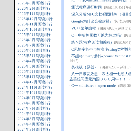
·
[C++] 使用ifstream.seekg犯的错误
2026年3月阅读排行
·
测试程序运行时间
(阅读:10315) (评论:9
2026年2月阅读排行
2026年1月阅读排行
·
深入分析MFC文档视图结构（项目
2025年12月阅读排行
·
Google为什么会被封锁?
(阅读:6989) 
2025年11月阅读排行
·
VC++菜单编程
(阅读:6926) (评论:3) (2
2025年10月阅读排行
2025年9月阅读排行
·
C++中析构函数可以为纯虚吗?
(阅读:
2025年8月阅读排行
·
练习题(程序阅读和编程)
(阅读:6641) 
2025年7月阅读排行
·
C风格字符串与标准库string类型性
2025年6月阅读排行
2025年5月阅读排行
·
不能将“this”指针从“const Vector3
2025年4月阅读排行
14:42)
2025年3月阅读排行
·
类模板（原创）
(阅读:6238) (评论:3) (
2025年2月阅读排行
·
八十日带发效忠，表太祖十七朝人
2025年1月阅读排行
族英雄阎应元殉国３６０周年！！
2024年12月阅读排行
·
C++ std::fstream open mode
(阅读:568
2024年11月阅读排行
2024年10月阅读排行
2024年9月阅读排行
2024年8月阅读排行
2024年7月阅读排行
2024年6月阅读排行
2024年5月阅读排行
2024年4月阅读排行
2024年3月阅读排行