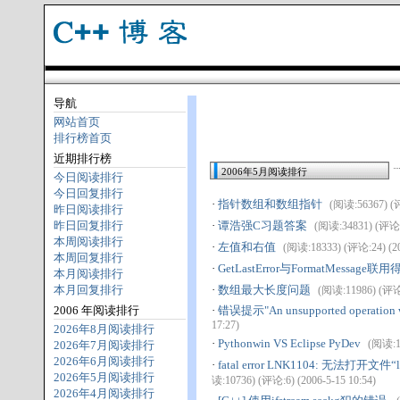
导航
网站首页
排行榜首页
近期排行榜
2006年5月阅读排行
今日阅读排行
今日回复排行
·
指针数组和数组指针
(阅读:56367) (评
昨日阅读排行
昨日回复排行
·
谭浩强C习题答案
(阅读:34831) (评论:6
本周阅读排行
·
左值和右值
(阅读:18333) (评论:24) (20
本周回复排行
·
GetLastError与FormatMessag
本月阅读排行
本月回复排行
·
数组最大长度问题
(阅读:11986) (评论:5
2006 年阅读排行
·
错误提示"An unsupported operation
17:27)
2026年8月阅读排行
·
Pythonwin VS Eclipse PyDev
(阅读:10
2026年7月阅读排行
2026年6月阅读排行
·
fatal error LNK1104: 无法打开文件“libb
2026年5月阅读排行
读:10736) (评论:6) (2006-5-15 10:54)
2026年4月阅读排行