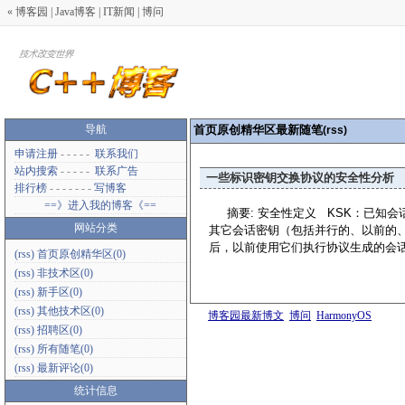
«
博客园
|
Java博客
|
IT新闻
|
博问
导航
首页原创精华区最新随笔
(rss)
申请注册
- - - - -
联系我们
站内搜索
- - - - -
联系广告
一些标识密钥交换协议的安全性分析
排行榜
- - - - - - -
写博客
==》进入我的博客《==
摘要: 安全性定义 KSK：已知
网站分类
其它会话密钥（包括并行的、以前的、
后，以前使用它们执行协议生成的
(rss)
首页原创精华区(0)
(rss)
非技术区(0)
(rss)
新手区(0)
(rss)
其他技术区(0)
博客园最新博文
博问
HarmonyOS
(rss)
招聘区(0)
(rss)
所有随笔(0)
(rss)
最新评论(0)
统计信息