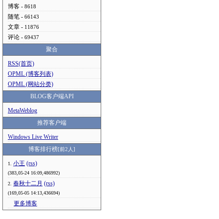
博客 -
8618
随笔 -
66143
文章 -
11876
评论 -
69437
聚合
RSS(首页)
OPML (博客列表)
OPML (网站分类)
BLOG客户端API
MetaWeblog
推荐客户端
Windows Live Writer
博客排行榜
[前2人]
小王
(rss)
1.
(383,05-24 16:09,486992)
春秋十二月
(rss)
2.
(169,05-05 14:13,436694)
更多博客