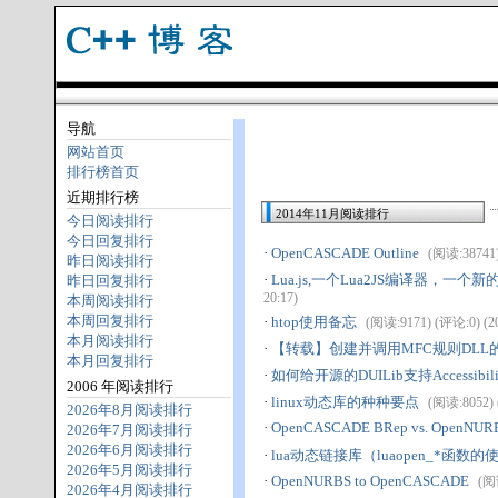
导航
网站首页
排行榜首页
近期排行榜
2014年11月阅读排行
今日阅读排行
今日回复排行
·
OpenCASCADE Outline
(阅读:38741) 
昨日阅读排行
·
Lua.js,一个Lua2JS编译器，一个
昨日回复排行
20:17)
本周阅读排行
本周回复排行
·
htop使用备忘
(阅读:9171) (评论:0) (20
本月阅读排行
·
【转载】创建并调用MFC规则DLL
本月回复排行
·
如何给开源的DUILib支持Accessibili
2006 年阅读排行
·
linux动态库的种种要点
(阅读:8052) (
2026年8月阅读排行
·
OpenCASCADE BRep vs. OpenNUR
2026年7月阅读排行
2026年6月阅读排行
·
lua动态链接库（luaopen_*函数的
2026年5月阅读排行
·
OpenNURBS to OpenCASCADE
(阅读
2026年4月阅读排行