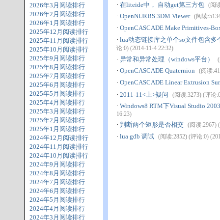
·
在liteide中， 自动get第三方包
2026年3月阅读排行
(阅读:
2026年2月阅读排行
·
OpenNURBS 3DM Viewer
(阅读:5134)
2026年1月阅读排行
·
OpenCASCADE Make Primitives-Bo
2025年12月阅读排行
·
lua动态链接库之单个so文件包含多个模
2025年11月阅读排行
论:0) (2014-11-4 22:32)
2025年10月阅读排行
2025年9月阅读排行
·
异常和异常处理（windows平台）
2025年8月阅读排行
·
OpenCASCADE Quaternion
(阅读:415
2025年7月阅读排行
·
OpenCASCADE Linear Extrusion Sur
2025年6月阅读排行
2025年5月阅读排行
·
2011-11<上>疑问
(阅读:3273) (评论:0)
2025年4月阅读排行
·
Windows8 RTM下Visual Stud
2025年3月阅读排行
16:23)
2025年2月阅读排行
·
判断两个矩形是否相交
(阅读:2967) (
2025年1月阅读排行
·
lua gdb 调试
(阅读:2852) (评论:0) (2014
2024年12月阅读排行
2024年11月阅读排行
2024年10月阅读排行
2024年9月阅读排行
2024年8月阅读排行
2024年7月阅读排行
2024年6月阅读排行
2024年5月阅读排行
2024年4月阅读排行
2024年3月阅读排行