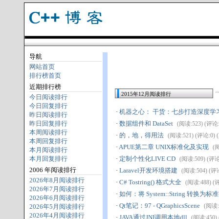
导航
网站首页
排行榜首页
近期排行榜
2015年12月阅读排行
今日阅读排行
今日回复排行
·
机器之心： 干货：七步打造深度学
昨日阅读排行
昨日回复排行
·
数据组件和 DataSet
(阅读:523) (评论:0)
本周阅读排行
·
的，地，得用法
(阅读:521) (评论:0) (2
本周回复排行
·
APUE第二章 UNIX标准化及实现
(阅
本月阅读排行
本月回复排行
·
定制个性化LIVE CD
(阅读:509) (评论:1
2006 年阅读排行
·
Laravel开发环境搭建
(阅读:504) (评论:
2026年8月阅读排行
·
C# Tostring() 格式大全
(阅读:488) (评论
2026年7月阅读排行
·
如何：将 System::String 转换为
2026年6月阅读排行
·
Qt笔记：97 - QGraphicsScene
(阅读:4
2026年5月阅读排行
2026年4月阅读排行
·
JAVA通过JNI调用本地dll
(阅读:450) (