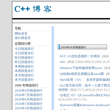
导航
网站首页
排行榜首页
近期排行榜
2016年10月阅读排行
今日阅读排行
今日回复排行
·
GCC -O 优化选项的一次测试
(阅读:1
昨日阅读排行
·
title
昨日回复排行
(阅读:13304) (评论:0) (2016-10-28 
本周阅读排行
·
Windows下如何编译使用boost
(阅读:
本周回复排行
·
Qt绘制k线和交易量以及macd图
(阅
本月阅读排行
本月回复排行
·
Shell应用（10）：支持开源库编译的M
2006 年阅读排行
·
[zz] 曾为状元郎，如今一人揽下
何恺明
(阅读:2717) (评论:0) (2016-10-12
2026年8月阅读排行
2026年7月阅读排行
·
Qt笔记:107 - QCustomPlot和
2026年6月阅读排行
论:0) (2016-10-9 11:55)
2026年5月阅读排行
·
Kubernets搭建Kubernetes-dashboard
2026年4月阅读排行