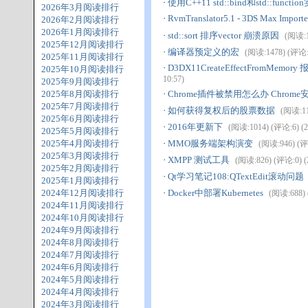
·
使用C++11 std::bind和std::func
2026年3月阅读排行
·
RvmTranslator5.1 - 3DS Max Importe
2026年2月阅读排行
2026年1月阅读排行
·
std::sort 排序vector 崩溃原因
(阅读:1
2025年12月阅读排行
·
编译器预定义的宏
(阅读:1478) (评论:0)
2025年11月阅读排行
·
D3DX11CreateEffectFromMemor
2025年10月阅读排行
10:57)
2025年9月阅读排行
2025年8月阅读排行
·
Chrome插件被禁用怎么办 Chro
2025年7月阅读排行
·
如何获得复权后的股票数据
(阅读:111
2025年6月阅读排行
·
2016年更新下
(阅读:1014) (评论:6) (20
2025年5月阅读排行
2025年4月阅读排行
·
MMO服务端架构演变
(阅读:946) (评论
2025年3月阅读排行
·
XMPP 测试工具
(阅读:826) (评论:0) (2
2025年2月阅读排行
·
Qt学习笔记108:QTextEdit滚动问题
2025年1月阅读排行
2024年12月阅读排行
·
Docker中部署Kubernetes
(阅读:688) (
2024年11月阅读排行
2024年10月阅读排行
2024年9月阅读排行
2024年8月阅读排行
2024年7月阅读排行
2024年6月阅读排行
2024年5月阅读排行
2024年4月阅读排行
2024年3月阅读排行