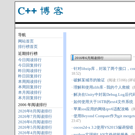
导航
网站首页
排行榜首页
近期排行榜
2016年6月阅读排行
今日阅读排行
今日回复排行
·
针对libzip库，封装了两个接口，comp
昨日阅读排行
18:52)
昨日回复排行
·
破解某城市的验证
(阅读:15166) (评论:1
本周阅读排行
本周回复排行
·
理解和使用zlib库 - 我的个人救赎
(
本月阅读排行
·
解决在Unity中封装Debug.Log
本月回复排行
·
如何使用大于16TB的ext4文件系统
2006 年阅读排行
·
苹果ios应用的网络ipv6适配攻略
(阅
2026年8月阅读排行
·
使用Beyond Compare作为git merg
2026年7月阅读排行
23:47)
2026年6月阅读排行
2026年5月阅读排行
·
cocos2d-x 3.2使用VS2015编译报错
2026年4月阅读排行
·
python实现的LAN文件传输服务
(阅