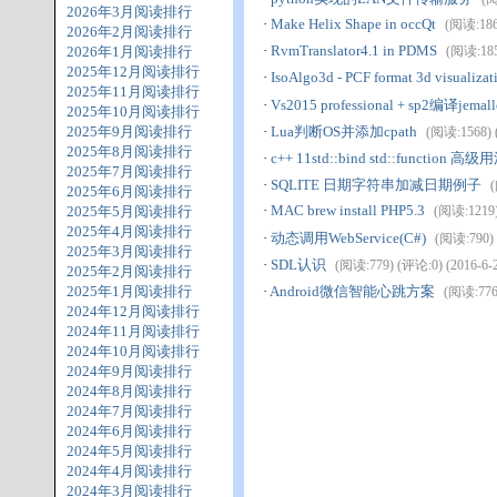
2026年3月阅读排行
·
Make Helix Shape in occQt
(阅读:1863
2026年2月阅读排行
·
RvmTranslator4.1 in PDMS
2026年1月阅读排行
(阅读:1857
2025年12月阅读排行
·
IsoAlgo3d - PCF format 3d visualizat
2025年11月阅读排行
·
Vs2015 professional + sp2编译jemall
2025年10月阅读排行
2025年9月阅读排行
·
Lua判断OS并添加cpath
(阅读:1568) (
2025年8月阅读排行
·
c++ 11std::bind std::function 高级
2025年7月阅读排行
·
SQLITE 日期字符串加减日期例子
(
2025年6月阅读排行
·
MAC brew install PHP5.3
2025年5月阅读排行
(阅读:1219) 
2025年4月阅读排行
·
动态调用WebService(C#)
(阅读:790) 
2025年3月阅读排行
·
SDL认识
(阅读:779) (评论:0) (2016-6-2
2025年2月阅读排行
2025年1月阅读排行
·
Android微信智能心跳方案
(阅读:776)
2024年12月阅读排行
2024年11月阅读排行
2024年10月阅读排行
2024年9月阅读排行
2024年8月阅读排行
2024年7月阅读排行
2024年6月阅读排行
2024年5月阅读排行
2024年4月阅读排行
2024年3月阅读排行