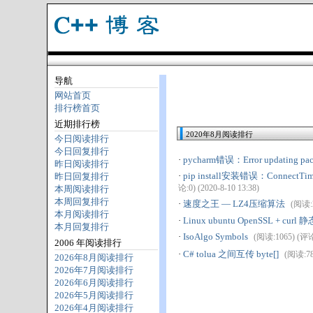
导航
网站首页
排行榜首页
近期排行榜
2020年8月阅读排行
今日阅读排行
今日回复排行
·
pycharm错误：Error updating pack
昨日阅读排行
·
pip install安装错误：ConnectTimeou
昨日回复排行
论:0) (2020-8-10 13:38)
本周阅读排行
本周回复排行
·
速度之王 — LZ4压缩算法
(阅读:2
本月阅读排行
·
Linux ubuntu OpenSSL + c
本月回复排行
·
IsoAlgo Symbols
(阅读:1065) (评论:
2006 年阅读排行
·
C# tolua 之间互传 byte[]
(阅读:783
2026年8月阅读排行
2026年7月阅读排行
2026年6月阅读排行
2026年5月阅读排行
2026年4月阅读排行