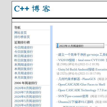
导航
网站首页
排行榜首页
近期排行榜
2022年11月阅读排行
今日阅读排行
今日回复排行
·
建立一个简单干净的 gn+ninja 工具
昨日阅读排行
·
VS2019报错：fatal error CVT110
昨日回复排行
读:2508) (评论:0) (2022-11-2 10:39)
本周阅读排行
本周回复排行
·
Unity3d Build Android报错:Execution f
本月阅读排行
读:2325) (评论:0) (2022-11-18 17:09)
本月回复排行
·
几何约束求解器 - PlaneGCS
(阅读:204
2006 年阅读排行
·
OpenCASCADE-Glue Faces to Shell
2026年8月阅读排行
·
Open CASCADE Technology 7.7.0 re
2026年7月阅读排行
·
SVN下pre-commit使用
(阅读:1105) (评
2026年6月阅读排行
2026年5月阅读排行
·
Ubuntu22下编译VLC源码
(阅读:1004
2026年4月阅读排行