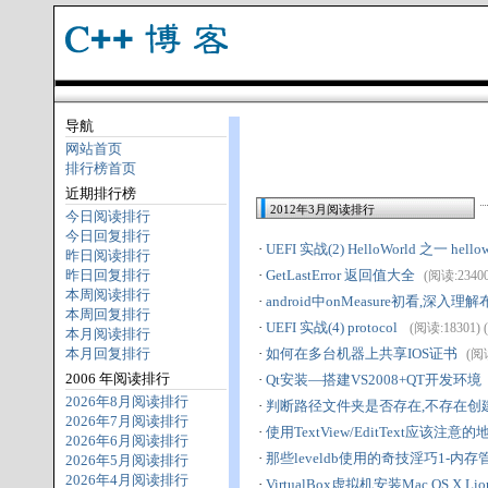
导航
网站首页
排行榜首页
近期排行榜
2012年3月阅读排行
今日阅读排行
今日回复排行
·
UEFI 实战(2) HelloWorld 之一 hell
昨日阅读排行
昨日回复排行
·
GetLastError 返回值大全
(阅读:23400)
本周阅读排行
·
android中onMeasure初看,深入理
本周回复排行
·
UEFI 实战(4) protocol
(阅读:18301) (
本月阅读排行
本月回复排行
·
如何在多台机器上共享IOS证书
(阅读
2006 年阅读排行
·
Qt安装—搭建VS2008+QT开发环境
2026年8月阅读排行
·
判断路径文件夹是否存在,不存在创
2026年7月阅读排行
·
使用TextView/EditText应该注意的
2026年6月阅读排行
·
那些leveldb使用的奇技淫巧1-内存
2026年5月阅读排行
2026年4月阅读排行
·
VirtualBox虚拟机安装Mac OS X Lio