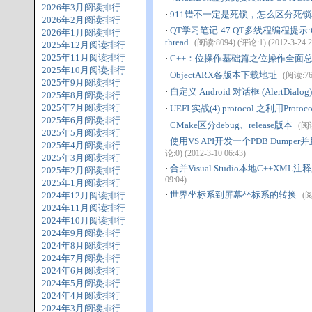
2026年3月阅读排行
·
911错不一定是死锁，怎么区分死
2026年2月阅读排行
·
QT学习笔记-47.QT多线程编程提示:QObject::
2026年1月阅读排行
thread
(阅读:8094) (评论:1) (2012-3-24 2
2025年12月阅读排行
2025年11月阅读排行
·
C++：位操作基础篇之位操作全面
2025年10月阅读排行
·
ObjectARX各版本下载地址
(阅读:766
2025年9月阅读排行
·
自定义 Android 对话框 (AlertDialo
2025年8月阅读排行
2025年7月阅读排行
·
UEFI 实战(4) protocol 之利用Pr
2025年6月阅读排行
·
CMake区分debug、release版本
(阅读
2025年5月阅读排行
·
使用VS API开发一个PDB Dump
2025年4月阅读排行
论:0) (2012-3-10 06:43)
2025年3月阅读排行
·
合并Visual Studio本地C++XM
2025年2月阅读排行
09:04)
2025年1月阅读排行
·
世界坐标系到屏幕坐标系的转换
2024年12月阅读排行
(阅
2024年11月阅读排行
2024年10月阅读排行
2024年9月阅读排行
2024年8月阅读排行
2024年7月阅读排行
2024年6月阅读排行
2024年5月阅读排行
2024年4月阅读排行
2024年3月阅读排行