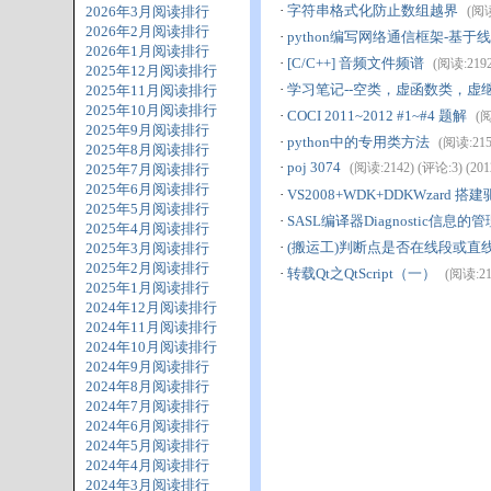
·
字符串格式化防止数组越界
2026年3月阅读排行
(阅读
2026年2月阅读排行
·
python编写网络通信框架-基
2026年1月阅读排行
·
[C/C++] 音频文件频谱
(阅读:2192)
2025年12月阅读排行
·
学习笔记--空类，虚函数类，虚
2025年11月阅读排行
2025年10月阅读排行
·
COCI 2011~2012 #1~#4 题解
(阅
2025年9月阅读排行
·
python中的专用类方法
(阅读:2157
2025年8月阅读排行
·
poj 3074
(阅读:2142) (评论:3) (2012
2025年7月阅读排行
2025年6月阅读排行
·
VS2008+WDK+DDKWzard 
2025年5月阅读排行
·
SASL编译器Diagnostic信
2025年4月阅读排行
·
(搬运工)判断点是否在线段或直
2025年3月阅读排行
2025年2月阅读排行
·
转载Qt之QtScript（一）
(阅读:211
2025年1月阅读排行
2024年12月阅读排行
2024年11月阅读排行
2024年10月阅读排行
2024年9月阅读排行
2024年8月阅读排行
2024年7月阅读排行
2024年6月阅读排行
2024年5月阅读排行
2024年4月阅读排行
2024年3月阅读排行