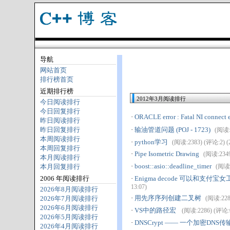
导航
网站首页
排行榜首页
近期排行榜
2012年3月阅读排行
今日阅读排行
今日回复排行
·
ORACLE error : Fatal NI connect 
昨日阅读排行
昨日回复排行
·
输油管道问题 (POJ - 1723)
(阅读:2
本周阅读排行
·
python学习
(阅读:2383) (评论:2) (2
本周回复排行
·
Pipe Isometric Drawing
(阅读:2349)
本月阅读排行
·
boost::asio::deadline_timer
本月回复排行
(阅读:
2006 年阅读排行
·
Enigma decode 可以和支
13:07)
2026年8月阅读排行
·
用先序序列创建二叉树
2026年7月阅读排行
(阅读:2287
2026年6月阅读排行
·
VS中的路径宏
(阅读:2286) (评论:0)
2026年5月阅读排行
·
DNSCrypt —— 一个加密DNS
2026年4月阅读排行