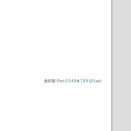
First
2
3
4
5
7
8
9
10
Last
共37页:
6