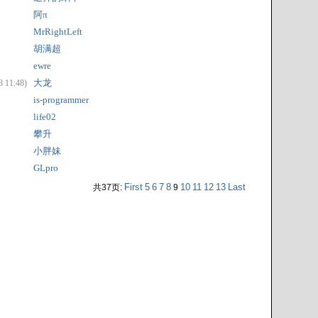
阿π
MrRightLeft
胡满超
ewre
大龙
 11:48)
is-programmer
life02
攀升
小胖妹
GLpro
First
5
6
7
8
10
11
12
13
Last
共37页:
9