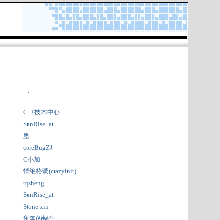
C++技术中心
SunRise_at
墨……
coreBugZJ
C小加
情绝格调(crazyinit)
tqsheng
SunRise_at
Stone xin
逛奔的蜗牛