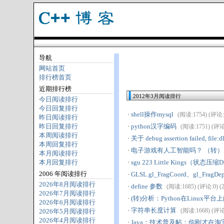
导航
网站首页
排行榜首页
近期排行榜
2012年3月阅读排行
今日阅读排行
今日回复排行
·
shell操作mysql
(阅读:1754) (评论:1)
昨日阅读排行
昨日回复排行
·
python汉字编码
(阅读:1751) (评论:1
本周阅读排行
·
关于 debug assertion failed, fil
本周回复排行
·
电子游戏有人工智能吗？ （转）
本月阅读排行
本月回复排行
·
sgu 223 Little Kings（状态压缩
2006 年阅读排行
·
GLSL.gl_FragCoord、gl_Fra
2026年8月阅读排行
·
define 参数
(阅读:1685) (评论:0) (20
2026年7月阅读排行
·
(转)分析：Python在Linux平
2026年6月阅读排行
·
字符串长度计算
(阅读:1668) (评论:0
2026年5月阅读排行
2026年4月阅读排行
·
Java：技术普及帖：你刚才在